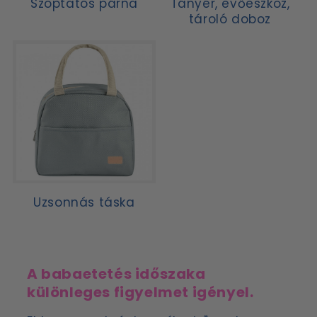
Szoptatós párna
Tányér, evőeszköz,
tároló doboz
Uzsonnás táska
A babaetetés időszaka
különleges figyelmet igényel.