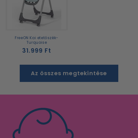
FreeON Kai etetőszék-
Turquoise
Normál
31.999 Ft
ár
Az összes megtekintése