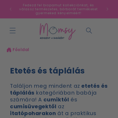
Ugrás a
Fedezd fel biopamut kollekciónkat, és
tartalomhoz
válassz természetes, bőrbarát termékeket
gyermeked kényelméért!
Kosár
Főoldal
Etetés és táplálás
Találjon meg mindent az
etetés és
táplálás
kategóriában babája
számára! A
cumiktól
és
cumisüvegektől
az
itatópoharakon
át a praktikus