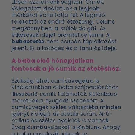
Ebben szeretnénk segíteni Önnek.
Válogatott kínálatunk a legjobb
márkákat vonultatja fel. A legelső
falatoktól az önálló étkezésig. Célunk
megkönnyíteni a szülők dolgát. Az
étkezések idejét örömtelivé tenni. A
babaetetés
nem csupán táplálkozást
jelent. Ez a kötődés és a tanulás ideje.
A baba első hónapjaiban
fontosak a jó cumik az etetéshez.
Szükség lehet cumisüvegekre is.
Kínálatunkban a baba szájpadlásához
illeszkedő cumik találhatók. Különböző
méretűek a nyugodt szopásért. A
cumisüvegek széles választéka minden
igényt kielégít az etetés során. Anti-
kolikus és széles nyakúak is vannak.
Üveg cumisüvegeket is kínálunk. Ahogy
a baba növekszik, jönnek az