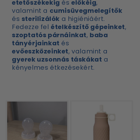
etetőszékekig
és
előkéig
,
valamint a
cumisüvegmelegítők
és
sterilizálók
a higiéniáért.
Fedezze fel
ételkészítő gépeinket
,
szoptatós párnáinkat
,
baba
tányérjainkat
és
evőeszközeinket
, valamint a
gyerek uzsonnás táskákat
a
kényelmes étkezésekért.