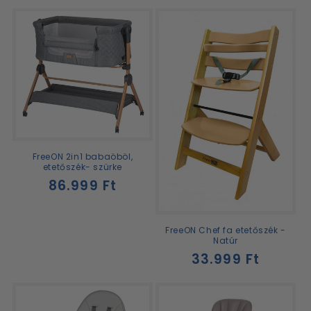
FreeON 2in1 babaöböl,
etetőszék- szürke
Normál
86.999 Ft
ár
FreeON Chef fa etetőszék -
Natúr
Normál
33.999 Ft
ár