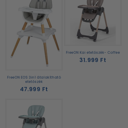
FreeON Kai etetőszék- Coffee
Normál
31.999 Ft
ár
FreeON EOS 3in1 átalakítható
etetőszék
Normál
47.999 Ft
ár