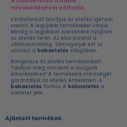
A babaetetés a baba
növekedésével változik.
Kínálatunkat bővítjük az etetés igényei
szerint. A legújabb termékekkel várjuk.
Mindig a legjobbat szeretnénk nyújtani
az etetés terén. Az első pürétől a
villahasználatig. Támogatjuk ezt az
utazást a
babaetetés
világában.
Böngéssze át etetés termékeinket!
Találjon meg mindent a nyugodt
étkezésekhez! A termékeink minőségét
garantáljuk az etetés érdekében. A
babaetetés
fontos. A
babaetetés
a
szeretet jele.
Ajánlott termékek