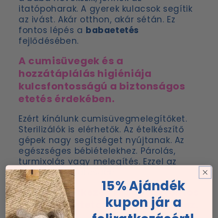
itatópoharak. A gyerek kulacsok segítik
az ivást. Akár otthon, akár sétán. Ez
fontos lépés a
babaetetés
fejlődésében.
A cumisüvegek és a
hozzátáplálás higiéniája
kulcsfontosságú a biztonságos
etetés érdekében.
Ezért kínálunk cumisüvegmelegítőket.
Sterilizálók is elérhetők. Az ételkészítő
gépek nagy segítséget nyújtanak. Az
egészséges bébiételekhez. Párolás,
turmixolás vagy melegítés. Ezzel az
etetés változatosabb.
15% Ajándék
Az önálló étkezés kezdetén fontos
kupon jár a
egy stabil etetőszék az etetéshez.